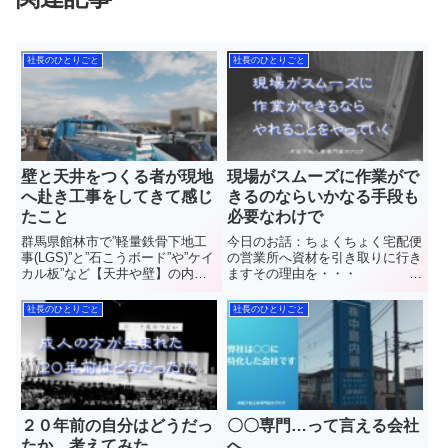
社長のひとりごと
社長のひとりごと
壁と天井をつくる者が現地
現場がスムーズに作業がで
へ赴き工事をしてきて感じ
きるのならいかなる手段も
たこと
必要なわけで
群馬県館林市で”軽量鉄骨下地工
今日のお話：ちょくちょく宅配便
事(LGS)”と”石こうボード”や”ケイ
の営業所へ資材を引き取りに行き
カル板”など【天井や壁】の内装
ますその理由を・・・
工事を施工しています(株)中島内
群馬県館林市で”軽量鉄骨下地工
装の中島と申します昨夜行った店
事(LGS)”と”石こうボード”や”ケイ
社長のひとりごと
社長のひとりごと
舗の修繕工事無事に完了しました
カル板”など【天井や壁】の内装
どんな工事を行ったかは別に機会
工事を施工しています(株)中島内
にじっくりと持論を...
装の中島と申します...
２０年前の自分はどうだっ
〇〇専門…って言える会社
たか 考えてみた
へ