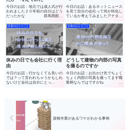
今日のお話：地元では成人式が行
今日のお話：あるネットニュース
われました２０年前の自分はどう
を見て自分の会社って何か特化し
だったかな 群馬県館林
ているか考えてみましたアナタの
市で”軽量鉄骨下地工事
会社はどうですか？ 群
(LGS)”と”石こうボード”や”ケイカ
馬県館林市で”軽量鉄骨下地工事
社長のひとりごと
社長のひとりごと
ル板”など【天井や壁】の内装工
(LGS)”と”石こうボード”や”ケイカ
事を施工しています(株)中島内装
ル板”など【天井や壁】の内装工
の中島と申します普段見るこ...
事を施工しています(...
休みの日でも会社に行く理
どうして建物の内部の写真
由
を撮るのですか
今日のお話：行かなくても良いの
今日のお話：お出かけ先でちょく
では？って言われちゃうかもしれ
ちょく内部の写真を撮ってます職
ないけど会社は自分にとっ
業柄ならではですがね
て・・・ 群馬県館林市
群馬県館林市で”軽量鉄骨下地工
で”軽量鉄骨下地工事(LGS)”と”石
事(LGS)”と”石こうボード”や”ケイ
こうボード”や”ケイカル板”など
カル板”など【天井や壁】の内装
【天井や壁】の内装工事を施工し
工事を施工しています(株)中島内
ています(株)中島内装の中...
装の中島と申します...
資格作業があるワケがわかる事例