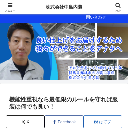
会社概要
会社案内
株式会社中島内装
メニュー
検索
問い合わせ
機能性重視なら最低限のルールを守れば服
装は何でも良い！
X
Facebook
はてブ