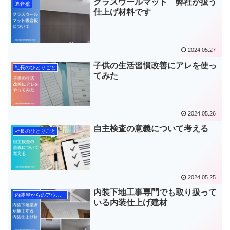
グラスウールマット 弊社が扱う
遮音壁
仕上げ材料です
2024.05.27
子供の生活習慣改善にアレを使っ
社長のひとりごと
てみた
2024.05.26
自主検査の意義について考える
社長のひとりごと
2024.05.25
内装下地工事専門でも取り扱って
内装屋からのアウトプット
いる内装仕上げ建材