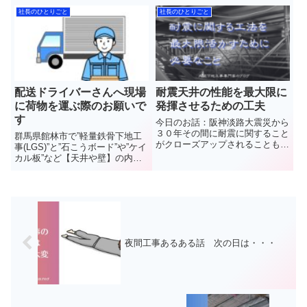
う今回は服装に関してお話してい
で”軽量鉄骨下地工事(LGS)”と”石
社長のひとりごと
社長のひとりごと
きます 群馬県館林市
こうボード”や”ケイカル板”など
で”軽量鉄骨下地工事(LGS)”と”石
【天井や壁】の内装工事を施工し
こうボード”や”ケイカル...
ています(株)中島内装の...
配送ドライバーさんへ現場
耐震天井の性能を最大限に
に荷物を運ぶ際のお願いで
発揮させるための工夫
す
今日のお話：阪神淡路大震災から
３０年その間に耐震に関すること
群馬県館林市で”軽量鉄骨下地工
がクローズアップされることも弊
事(LGS)”と”石こうボード”や”ケイ
社のにも耐震に関わる工法がある
カル板”など【天井や壁】の内装
わけでそれをどう活かすかお話し
工事を施工しています(株)中島内
ていきます 群馬県館林
装の中島と申します建物をつくる
市で”軽量鉄骨下地工事
上で必ず必要なモノ材料となる建
(LGS)”と”石こうボード”や”ケイ...
築資材それらを運ぶのはモチロン
運送業者さんであり...
夜間工事あるある話 次の日は・・・