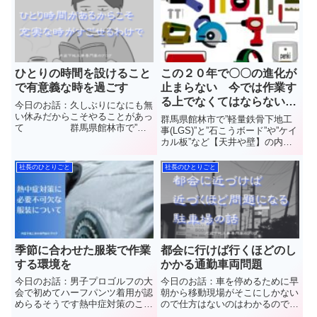
ひとりの時間を設けること
この２０年で〇〇の進化が
で有意義な時を過ごす
止まらない 今では作業す
る上でなくてはならないモ
今日のお話：久しぶりになにも無
ノ
い休みだからこそやることがあっ
群馬県館林市で”軽量鉄骨下地工
て 群馬県館林市で”軽
事(LGS)”と”石こうボード”や”ケイ
量鉄骨下地工事(LGS)”と”石こう
カル板”など【天井や壁】の内装
ボード”や”ケイカル板”など【天井
工事を施工しています(株)中島内
や壁】の内装工事を施工していま
装の中島と申します本日は成人の
社長のひとりごと
社長のひとりごと
す(株)中島内装の中島と申します
日新成人の方々おめでとうござい
普段見ることのでき...
ます私は成人して二十数年２回目
の成人を過ぎたオッ...
季節に合わせた服装で作業
都会に行けば行くほどのし
する環境を
かかる通勤車両問題
今日のお話：男子プロゴルフの大
今日のお話：車を停めるために早
会で初めてハーフパンツ着用が認
朝から移動現場がそこにしかない
めらるそうです熱中症対策のこと
ので仕方はないのはわかるのです
を考えるとちょっと遅いなって思
が… 群馬県館林市