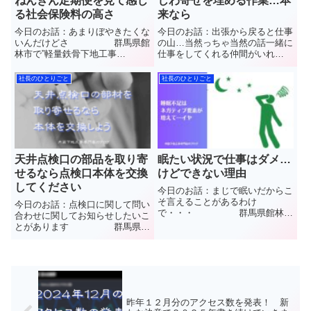
ねんきん定期便を見て感じ
しわ寄せを埋める作業…本
る社会保険料の高さ
来なら
今日のお話：あまりぼやきたくな
今日のお話：出張から戻ると仕事
いんだけどさ 群馬県館
の山…当然っちゃ当然の話一緒に
林市で”軽量鉄骨下地工事
仕事をしてくれる仲間がいれ
(LGS)”と”石こうボード”や”ケイカ
ば 群馬県館林市で”軽
ル板”など【天井や壁】の内装工
量鉄骨下地工事(LGS)”と”石こう
社長のひとりごと
社長のひとりごと
事を施工しています(株)中島内装
ボード”や”ケイカル板”など【天井
の中島と申します普段見ることの
や壁】の内装工事を施工していま
できない天井や壁のウラ側...
す(株)中島内装の中島と...
天井点検口の部品を取り寄
眠たい状況で仕事はダメ…
せるなら点検口本体を交換
けどできない理由
してください
今日のお話：まじで眠いだからこ
そ言えることがあるわけ
今日のお話：点検口に関して問い
で・・・ 群馬県館林市
合わせに関してお知らせしたいこ
で”軽量鉄骨下地工事(LGS)”と”石
とがあります 群馬県館
こうボード”や”ケイカル板”など
林市で”軽量鉄骨下地工事
【天井や壁】の内装工事を施工し
(LGS)”と”石こうボード”や”ケイカ
ています(株)中島内装の中島と申
ル板”など【天井や壁】の内装工
します普段見ることのできな...
事を施工しています(株)中島内装
の中島と申します普段見る...
昨年１２月分のアクセス数を発表！ 新