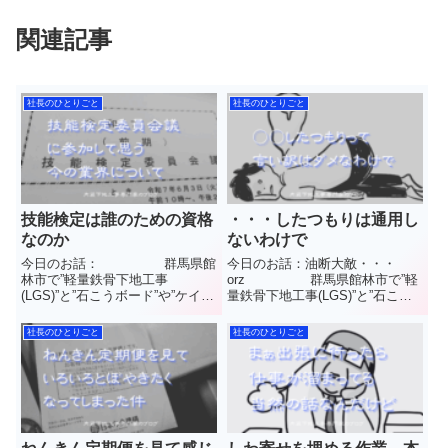
関連記事
社長のひとりごと
社長のひとりごと
技能検定は誰のための資格
・・・したつもりは通用し
なのか
ないわけで
今日のお話： 群馬県館
今日のお話：油断大敵・・・
林市で”軽量鉄骨下地工事
orz 群馬県館林市で”軽
(LGS)”と”石こうボード”や”ケイカ
量鉄骨下地工事(LGS)”と”石こう
ル板”など【天井や壁】の内装工
ボード”や”ケイカル板”など【天井
事を施工しています(株)中島内装
や壁】の内装工事を施工していま
社長のひとりごと
社長のひとりごと
の中島と申します普段見ることの
す(株)中島内装の中島と申します
できない天井や壁のウラ側や建設
普段見ることのできない天井や壁
業界のことなど工事をして...
のウラ側や建設業界...