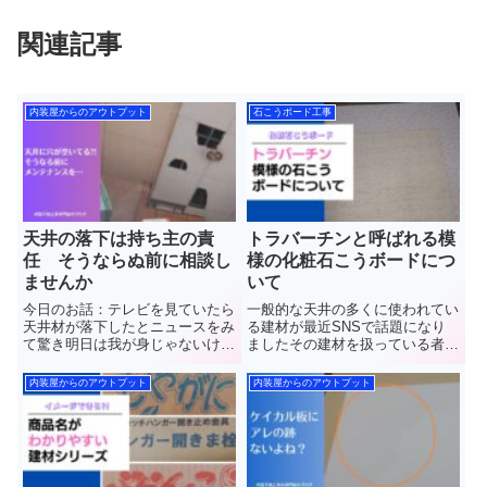
関連記事
内装屋からのアウトプット
石こうボード工事
天井の落下は持ち主の責
トラバーチンと呼ばれる模
任 そうならぬ前に相談し
様の化粧石こうボードにつ
ませんか
いて
今日のお話：テレビを見ていたら
一般的な天井の多くに使われてい
天井材が落下したとニュースをみ
る建材が最近SNSで話題になり
て驚き明日は我が身じゃないけど
ましたその建材を扱っている者と
第三者がケガをしたら大問題なの
してとても興味がある内容でした
で考えるきっかけになってくれた
その内容と建材についてお話して
内装屋からのアウトプット
内装屋からのアウトプット
らと思います 群馬県館
きます群馬県館林市で”軽量鉄骨
林市で”軽量鉄骨下地工事
下地工事(LGS)”と”石こうボー
(LGS)”と”石こうボード”や”ケ...
ド”や”ケイカル板”など【...