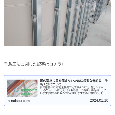
千鳥工法に関した記事はコチラ↓
隣の部屋に音を伝えないために必要な骨組み 千
鳥工法について
群馬県館林市で”軽量鉄骨下地工事(LGS)”と”石こうボー
ド”や”ケイカル板”など【天井や壁】の内装工事を施工して
います(株)中島内装の中島と申しますとある場所でとある
会社の社宅の新築工事に携わってます社宅…集合住宅なの
であることに気にしな...
2024.01.10
n-naisou.com