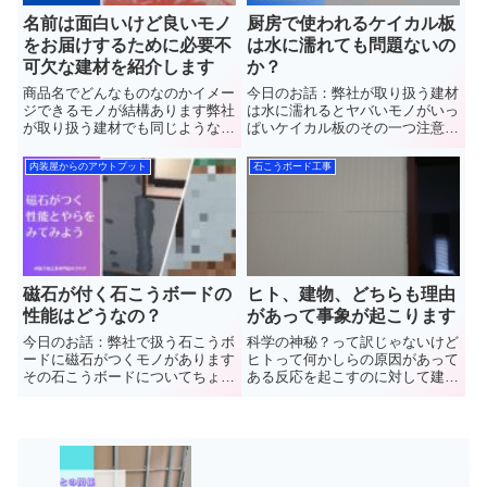
名前は面白いけど良いモノ
厨房で使われるケイカル板
をお届けするために必要不
は水に濡れても問題ないの
可欠な建材を紹介します
か？
商品名でどんなものなのかイメー
今日のお話：弊社が取り扱う建材
ジできるモノが結構あります弊社
は水に濡れるとヤバいモノがいっ
が取り扱う建材でも同じようなモ
ぱいケイカル板のその一つ注意し
ノあるんです今回は一部ですが紹
て欲しいです 群馬県館
介させていただきます群馬県館林
林市で”軽量鉄骨下地工事
内装屋からのアウトプット
石こうボード工事
市で”軽量鉄骨下地工事
(LGS)”と”石こうボード”や”ケイカ
(LGS)”と”石こうボード”や”ケイカ
ル板”など【天井や壁】の内装工
ル板”など【天井や壁】の内装...
事を施工しています(株)中...
磁石が付く石こうボードの
ヒト、建物、どちらも理由
性能はどうなの？
があって事象が起こります
今日のお話：弊社で扱う石こうボ
科学の神秘？って訳じゃないけど
ードに磁石がつくモノがあります
ヒトって何かしらの原因があって
その石こうボードについてちょっ
ある反応を起こすのに対して建物
とした実験をやってみました結果
も何かしらの要因があるからこそ
は・・・ 群馬県館林市
雨漏りや壁のヒビ割れが発生しま
で”軽量鉄骨下地工事(LGS)”と”石
すどうしてそんなことを思ったか
こうボード”や”ケイカル板”など
お話していきます群馬県館林市
【天井や壁】の内装工...
で”軽量鉄骨下地工事(LGS)”...