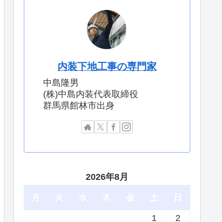
内装下地工事の専門家
中島隆男
(株)中島内装代表取締役
群馬県館林市出身
2026年8月
月
火
水
木
金
土
日
1
2