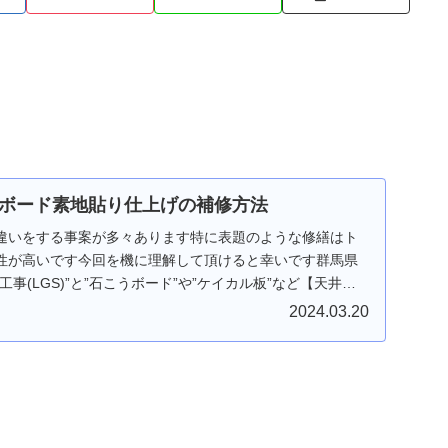
ボード素地貼り仕上げの補修方法
違いをする事案が多々あります特に表題のような修繕はト
性が高いです今回を機に理解して頂けると幸いです群馬県
事(LGS)”と”石こうボード”や”ケイカル板”など【天井や
2024.03.20