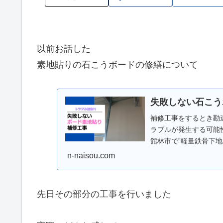
以前お話した
素地貼りの石こうボードの修繕について
失敗しない石こう
補修工事をするとき勘
ラブルが発生する可能
館林市で”軽量鉄骨下地工
壁】の内装工...
n-naisou.com
先日その部分の工事を行いました