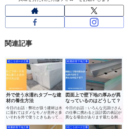
関連記事
石こうボード工事
軽量鉄骨下地工事
外で使う水濡れタブーな建
図面上で壁下地の厚みが異
材の養生方法
なっているのはどうして？
今日のお話：弊社が扱う建材は水
今日のお話：いろんな元請けさん
に濡れてはダメなモノが意外と多
の仕事に携わると設計図の表記が
いそれを外で使うときもあってど
異なる場合があります最たる例が
のように保管するのかお話してい
間仕切壁の厚みどうしてかは知ら
きます 群馬県館林市
んけど誤差があるわけを解説して
軽量鉄骨下地工事
石こうボード工事