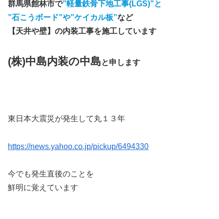
群馬県館林市で
”軽量鉄骨下地工事(LGS)”と
”石こうボード”や”ケイカル板”
など
【天井や壁】の内装工事を施工しています
(株)中島内装の中島
と申します
東日本大震災が発生して丸１３年
https://news.yahoo.co.jp/pickup/6494330
今でも発生直後のことを
鮮明に覚えています