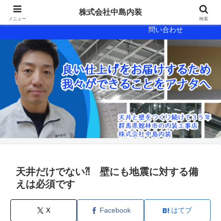
会社概要
会社案内
株式会社中島内装
メニュー
検索
問い合わせ
天井だけでない⁈ 壁にも地震に対する備
えは必須です
X
Facebook
はてブ