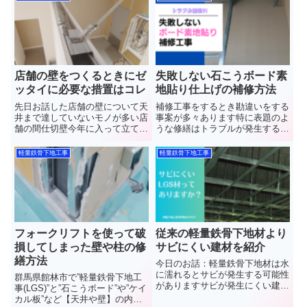
で”軽量鉄骨下地工事(LGS)”と”石
いきます 群馬県館林市
こうボード”や”ケイカル板”など
で”軽量鉄骨下地工事(LGS)”と”石
【天井や壁】の内装工事...
こうボード”や”ケイカ...
店舗の壁をつくるときにゼ
失敗しない石こうボード素
ッタイに必要な措置はコレ
地貼り仕上げの補修方法
先日お話した店舗の壁について天
補修工事をするとき勘違いをする
井まで達していないモノが多い店
事案が多々あります特に表題のよ
舗の間仕切壁今年に入って立て続
うな修繕はトラブルが発生する可
けに店舗工事をやった上で感じた
能性が高いです今回を機に理解し
のが倒壊しないように補強をする
て頂けると幸いです群馬県館林市
軽量鉄骨下地工事
軽量鉄骨下地工事
ケースが増えてきたと感じました
で”軽量鉄骨下地工事(LGS)”と”石
そのなかでも、印象に残った補強
こうボード”や”ケイカル板”など
方法を紹介します群馬県館林市
【天井や壁】の内装工...
で...
フォークリフトを使って破
従来の軽量鉄骨下地材より
損してしまった壁や柱の修
サビにくい建材を紹介
繕方法
今日のお話：軽量鉄骨下地材は水
に濡れるとサビが発生する可能性
群馬県館林市で”軽量鉄骨下地工
がありますサビが発生にくい建
事(LGS)”と”石こうボード”や”ケイ
材？実のところあるので紹介して
カル板”など【天井や壁】の内装