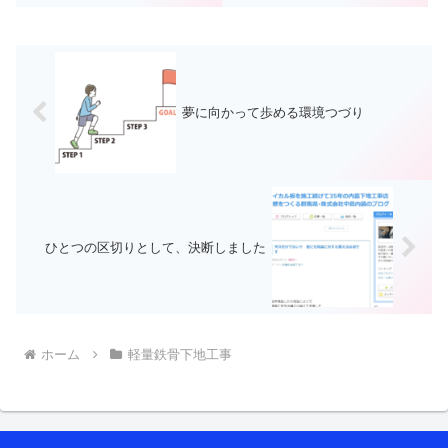
いきます 群馬県館林市
工事を施工しています(株)中島内
で”軽量鉄骨下地工事(LGS)”と”石
装の中島と申します先日とある工
こうボード”や”ケイカル板”など
場にて行った修繕工事についての
【天井や壁】の内装工事...
お話ですその工場は３年くらい前
に弊社が施工した物...
夢に向かって歩める環境つづり
ひとつの区切りとして、決断しました
ホーム
軽量鉄骨下地工事