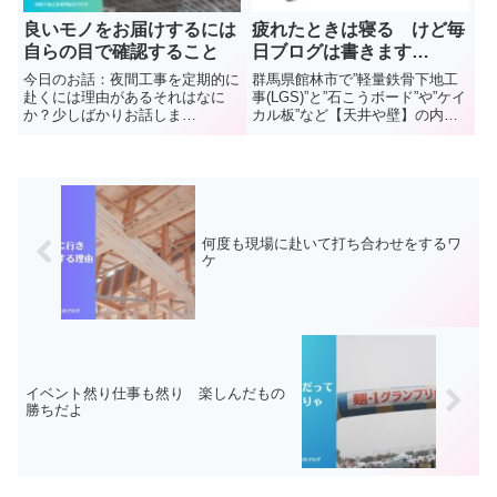
良いモノをお届けするには
疲れたときは寝る けど毎
自らの目で確認すること
日ブログは書きます…
今日のお話：夜間工事を定期的に
群馬県館林市で”軽量鉄骨下地工
赴くには理由があるそれはなに
事(LGS)”と”石こうボード”や”ケイ
か？少しばかりお話しま
カル板”など【天井や壁】の内装
す 群馬県館林市で”軽
工事を施工しています(株)中島内
量鉄骨下地工事(LGS)”と”石こう
装の中島と申します新潟県の出張
ボード”や”ケイカル板”など【天井
が終わりゆっくり休むことなく週
や壁】の内装工事を施工していま
初めを迎えましたある意味弾丸ツ
す(株)中島内装の中島と申しま...
アーのような感覚に...
何度も現場に赴いて打ち合わせをするワ
ケ
イベント然り仕事も然り 楽しんだもの
勝ちだよ