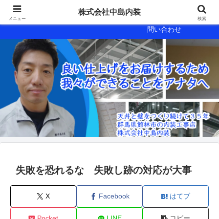
会社概要
会社案内
株式会社中島内装
メニュー
検索
問い合わせ
失敗を恐れるな 失敗し跡の対応が大事
X
Facebook
はてブ
Pocket
LINE
コピー