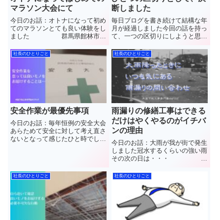
マラソン大会にて
断しました
今日のお話：オトナになって初め
毎日ブログを書き続けて結構な年
てのマラソンとても良い体験をし
月が経過しました今回の話を持っ
ました 群馬県館林市
て、一つの区切りにしようと思っ
で”軽量鉄骨下地工事(LGS)”と”石
ていますこのブログを読んで頂い
こうボード”や”ケイカル板”など
ている方々にはご理解して頂ける
社長のひとりごと
社長のひとりごと
【天井や壁】の内装工事を施工し
と幸いです群馬県館林市で”軽量
ています(株)中島内装の中島と申
鉄骨下地工事(LGS)”と”石こうボ
します普段見ることの...
ード”や”ケイカル板”な...
安全作業が最優先事項
雨漏りの修繕工事はできる
だけはやくやるのがイチバ
今日のお話：毎年恒例の安全大会
ンの理由
あらためて安全に対して考え直さ
ないとなって感じたひと時でし
今日のお話：大雨が我が街で発生
た 群馬県館林市で”軽
しました冠水するくらいの強い雨
量鉄骨下地工事(LGS)”と”石こう
その次の日は・・・ 群
ボード”や”ケイカル板”など【天井
馬県館林市で”軽量鉄骨下地工事
や壁】の内装工事を施工していま
(LGS)”と”石こうボード”や”ケイカ
社長のひとりごと
社長のひとりごと
す(株)中島内装の中島...
ル板”など【天井や壁】の内装工
事を施工しています(株)中島内装
の中島と申します普...