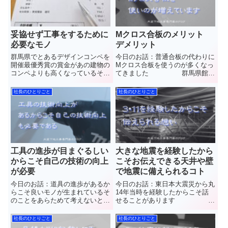
妥協せず工事をするために
Mクロス合板のメリット
必要なモノ
デメリット
群馬県でとあるデザインコンペを
今日のお話：普通合板の代わりに
開催最優秀賞の賞金があの建物の
Mクロス合板を使うのが多くなっ
コンペよりも高くなっているそう
てきました 群馬県館林
で話題になってますそもそも比較
市で”軽量鉄骨下地工事
しなくてもって思うんだけどいい
(LGS)”と”石こうボード”や”ケイカ
社長のひとりごと
社長のひとりごと
加減デフレマインドをなくしたい
ル板”など【天井や壁】の内装工
私です群馬県館林市で”軽量鉄骨
事を施工しています(株)中島内装
下地工事(LGS)”と”石こう...
の中島と申します普段見るこ...
工具の進歩が目まぐるしい
大きな地震を経験したから
からこそ自己の技術の向上
こそお伝えできる天井や壁
が必要
で地震に備えられるコト
今日のお話：道具の進歩があるか
今日のお話：東日本大震災から丸
らこそ良いモノが生まれているそ
14年当時を経験したからこそ話
のことをあらためて考えないとい
せることがあります 群
けませんね 群馬県館林
馬県館林市で”軽量鉄骨下地工事
市で”軽量鉄骨下地工事
(LGS)”と”石こうボード”や”ケイカ
社長のひとりごと
社長のひとりごと
(LGS)”と”石こうボード”や”ケイカ
ル板”など【天井や壁】の内装工