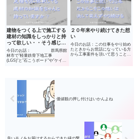
ル板”など【天井や壁】の内装工
事を施工しています(株)中島内装
事を施工しています(株)中島...
の中島と申します普...
建物をつくる上で施工する
２０年来やり続けてきた想
建材の知識をしっかりと持
い
って欲しい・・そう感じた
今日のお話：この仕事をやり始め
出来事
たときからお世話になっている方
今日のお話： 群馬県館
から工事案件を頂いて思うこと
林市で”軽量鉄骨下地工事
を 群馬県館林市で”軽
(LGS)”と”石こうボード”や”ケイカ
量鉄骨下地工事(LGS)”と”石こう
ル板”など【天井や壁】の内装工
ボード”や”ケイカル板”など【天井
事を施工しています(株)中島内装
や壁】の内装工事を施工していま
の中島と申します普段見ることの
す(株)中島内装の中島...
できない天井や壁のウラ側や建設
業界のことなど工事をして...
価値観の押し付けはいかんよね
良いモノをお届けするからできた縁の繋