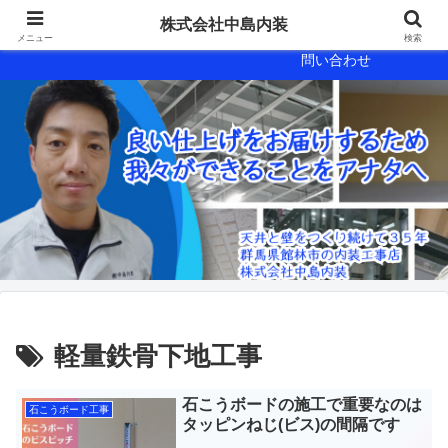
会社概要
会社案内
株式会社中島内装
メニュー
検索
問い合わせ
軽量鉄骨下地工事
石こうボードの施工で重要なのは
石こうボード工事
タッピンねじ(ビス)の間隔です