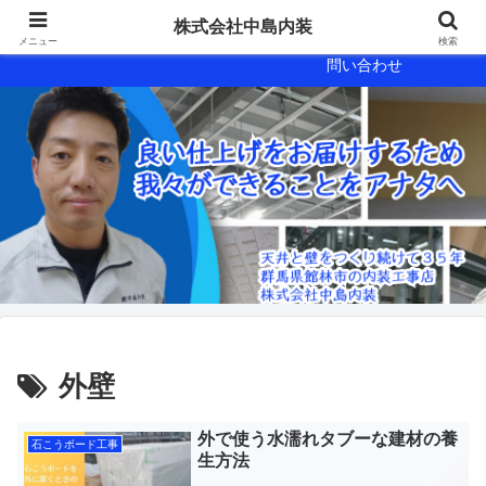
会社概要
会社案内
株式会社中島内装
メニュー
検索
問い合わせ
外壁
外で使う水濡れタブーな建材の養
石こうボード工事
生方法