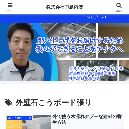
会社概要
会社案内
株式会社中島内装
メニュー
検索
問い合わせ
外壁石こうボード張り
外で使う水濡れタブーな建材の養
石こうボード工事
生方法