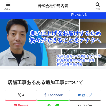
会社概要
会社案内
株式会社中島内装
メニュー
検索
問い合わせ
店舗工事あるある追加工事について
X
Facebook
はてブ
Pocket
LINE
コピー