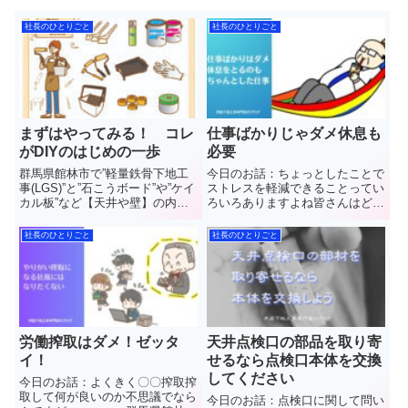
社長のひとりごと
社長のひとりごと
まずはやってみる！ コレ
仕事ばかりじゃダメ休息も
がDIYのはじめの一歩
必要
群馬県館林市で”軽量鉄骨下地工
今日のお話：ちょっとしたことで
事(LGS)”と”石こうボード”や”ケイ
ストレスを軽減できることってい
カル板”など【天井や壁】の内装
ろいろありますよね皆さんはどう
工事を施工しています(株)中島内
ですか？ 群馬県館林市
装の中島と申します３週間ぶり？
で”軽量鉄骨下地工事(LGS)”と”石
社長のひとりごと
社長のひとりごと
に日曜日に休みがとれました(笑)
こうボード”や”ケイカル板”など
年明けからほぼ毎週仕事やら出張
【天井や壁】の内装工事を施工し
に行ってたのもあ...
ています(株)中島内...
労働搾取はダメ！ゼッタ
天井点検口の部品を取り寄
イ！
せるなら点検口本体を交換
してください
今日のお話：よくきく〇〇搾取搾
取して何が良いのか不思議でなら
今日のお話：点検口に関して問い