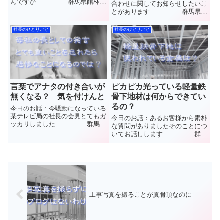
んですが 群馬県館林市
合わせに関してお知らせしたいこ
で”軽量鉄骨下地工事(LGS)”と”石
とがあります 群馬県館
こうボード”や”ケイカル板”など
林市で”軽量鉄骨下地工事
【天井や壁】の内装工事を施工し
(LGS)”と”石こうボード”や”ケイカ
社長のひとりごと
社長のひとりごと
ています(株)中島内装の中島と申
ル板”など【天井や壁】の内装工
します普段見ること...
事を施工しています(株)中島内装
の中島と申します普段見る...
言葉でアナタの付き合いが
ピカピカ光っている軽量鉄
無くなる？ 気を付けんと
骨下地材は何からできてい
るの？
今日のお話：今騒動になっている
某テレビ局の社長の会見とてもガ
今日のお話：あるお客様から素朴
ッカリしました 群馬県
な質問がありましたそのことにつ
館林市で”軽量鉄骨下地工事
いてお話しします 群馬
(LGS)”と”石こうボード”や”ケイカ
県館林市で”軽量鉄骨下地工事
ル板”など【天井や壁】の内装工
(LGS)”と”石こうボード”や”ケイカ
事を施工しています(株)中島内装
ル板”など【天井や壁】の内装工
の中島と申します普段見...
事を施工しています(株)中島内装
の中島と申します普段...
工事写真を撮ることが真骨頂なのに