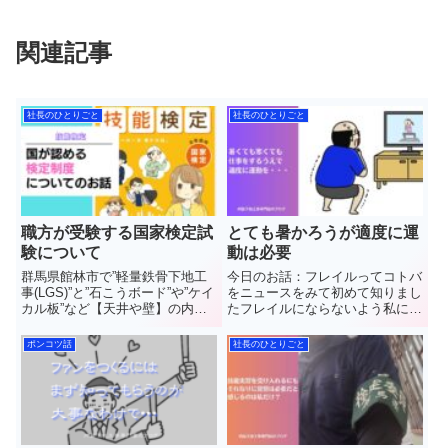
関連記事
社長のひとりごと
社長のひとりごと
職方が受験する国家検定試
とても暑かろうが適度に運
験について
動は必要
群馬県館林市で”軽量鉄骨下地工
今日のお話：フレイルってコトバ
事(LGS)”と”石こうボード”や”ケイ
をニュースをみて初めて知りまし
カル板”など【天井や壁】の内装
たフレイルにならないよう私にで
工事を施工しています(株)中島内
きることを考えてみまし
装の中島と申します普段見ること
た 群馬県館林市で”軽
ポンコツ話
社長のひとりごと
のできない天井や壁のウラ側や建
量鉄骨下地工事(LGS)”と”石こう
設業界のことなど工事をしている
ボード”や”ケイカル板”など【天井
者の視点で情報を発...
や壁】の内装工事を施工してい...