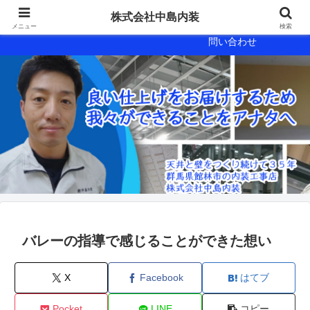
会社概要
会社案内
株式会社中島内装
メニュー
検索
問い合わせ
バレーの指導で感じることができた想い
X
Facebook
はてブ
Pocket
LINE
コピー