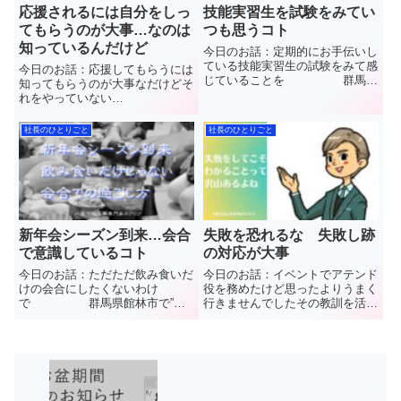
応援されるには自分をしっ
技能実習生を試験をみてい
てもらうのが大事…なのは
つも思うコト
知っているんだけど
今日のお話：定期的にお手伝いし
ている技能実習生の試験をみて感
今日のお話：応援してもらうには
じていることを 群馬県
知ってもらうのが大事なだけどそ
館林市で”軽量鉄骨下地工事
れをやっていない
(LGS)”と”石こうボード”や”ケイカ
と・・・ 群馬県館林市
ル板”など【天井や壁】の内装工
で”軽量鉄骨下地工事(LGS)”と”石
社長のひとりごと
社長のひとりごと
事を施工しています(株)中島内装
こうボード”や”ケイカル板”など
の中島と申します普段見...
【天井や壁】の内装工事を施工し
ています(株)中島内装の中島と申
し...
新年会シーズン到来…会合
失敗を恐れるな 失敗し跡
で意識しているコト
の対応が大事
今日のお話：ただただ飲み食いだ
今日のお話：イベントでアテンド
けの会合にしたくないわけ
役を務めたけど思ったよりうまく
で 群馬県館林市で”軽
行きませんでしたその教訓を活か
量鉄骨下地工事(LGS)”と”石こう
して次こそは成功させない
ボード”や”ケイカル板”など【天井
と 群馬県館林市で”軽
や壁】の内装工事を施工していま
量鉄骨下地工事(LGS)”と”石こう
す(株)中島内装の中島と申します
ボード”や”ケイカル板”など【天井
普段見ることのできない天...
や壁】の内装工事を施工して...