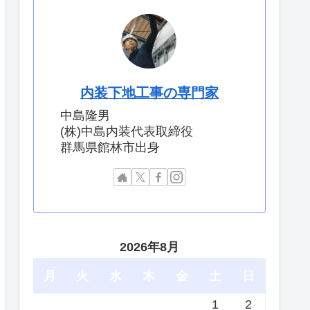
内装下地工事の専門家
中島隆男
(株)中島内装代表取締役
群馬県館林市出身
2026年8月
月
火
水
木
金
土
日
1
2