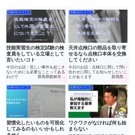
社長のひとりごと
社長のひとりごと
技能実習生の検定試験の検
天井点検口の部品を取り寄
査員をしている立場として
せるなら点検口本体を交換
言いたいコト
してください
今日のお話：悲しい事件を起こさ
今日のお話：点検口に関して問い
ないためにも必要なことってある
合わせに関してお知らせしたいこ
わけで 群馬県館林市
とがあります 群馬県館
で”軽量鉄骨下地工事(LGS)”と”石
林市で”軽量鉄骨下地工事
こうボード”や”ケイカル板”など
(LGS)”と”石こうボード”や”ケイカ
社長のひとりごと
社長のひとりごと
【天井や壁】の内装工事を施工し
ル板”など【天井や壁】の内装工
ています(株)中島内装の中島と申
事を施工しています(株)中島内装
します普段見ることの...
の中島と申します普段見る...
習慣化したいものを可視化
ワクワクがなければ何も始
してみるのもいいかもしれ
まらない
ません