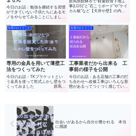
群馬県館林市で”軽量鉄骨下地工
事(LGS)”と”石こうボード”や”ケイ
今日のお話：勉強を継続する習慣
カル板”など【天井や壁】の内装
ができていない子供たちにあるモ
工事を施工しています(株)中島内
ノをやらせてみることにしました
装の中島と申します普段見ること
どうなっていくのか期待と不安
のできない天井や壁のウラ側や建
半々です 群馬県館林市
社長のひとりごと
社長のひとりごと
設業界のことなど工事をしている
で”軽量鉄骨下地工事(LGS)”と”石
者の視点で情報を発...
こうボード”や”ケイカル板”など
【天井や壁】の内装工事...
専用の金具を用いて薄壁工
工事業者だから出来る 工
法をつくってみた
事前の様子を公開
今日のお話：TKブラケットとい
今日のお話：ある店舗の工事の打
う金具を使って乾式ふかし壁をつ
ち合わせへ改修工事はいろんな形
くってみました 群馬県
態があるってつくづく感じている
館林市で”軽量鉄骨下地工事
ところ今回はどんな感じなのか話
(LGS)”と”石こうボード”や”ケイカ
していきます 群馬県館
ル板”など【天井や壁】の内装工
林市で”軽量鉄骨下地工事
事を施工しています(株)中島内装
(LGS)”と”石こうボード”や”ケイカ
の中島と申します普段見...
ル板”など【天井や壁】の内...
出会いがあるから自分が磨かれる 本当
に感謝