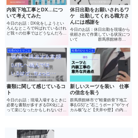
内装下地工事とDX…につ
休日出勤をお願いされるワ
いて考えてみた
ケ 出勤してくれる職方さ
んには感謝を
今日のお話：DX化をしようとい
ろんなところで叫ばれているけれ
今日のお話：休日出勤を現場から
ど我々の仕事ではどうなんだろ
依頼されて作業している状況につ
う？ちょっと考えてみまし
いて 群馬県館林市
た 群馬県館林市で”軽
で”軽量鉄骨下地工事(LGS)”と”石
量鉄骨下地工事(LGS)”と”石こう
こうボード”や”ケイカル板”など
社長のひとりごと
社長のひとりごと
ボード”や”ケイカル板”など【天井
【天井や壁】の内装工事を施工し
や壁】の内装工事を施工してい...
ています(株)中島内装の中島と申
します普段見ることので...
書類に関して感じているコ
新しいスーツを装い 仕事
ト
の信念を装う
今日のお話：現場入場するときに
群馬県館林市で”軽量鉄骨下地工
必要な書類が多すぎるDX化によ
事(LGS)”と”石こうボード”や”ケイ
って楽になったかもしれないけど
カル板”など【天井や壁】の内装
実情は… 群馬県館林市
工事を施工しています(株)中島内
で”軽量鉄骨下地工事(LGS)”と”石
装の中島と申します普段見ること
こうボード”や”ケイカル板”など
のできない天井や壁のウラ側や建
【天井や壁】の内装工事を施工し
設業界のことなど工事をしている
ています(株)中島内...
者の視点で情報を発...