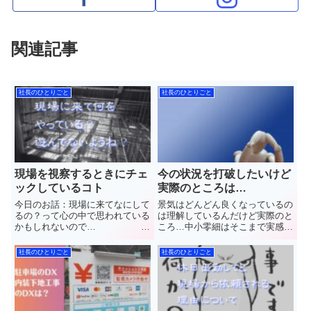
関連記事
社長のひとりごと
社長のひとりごと
現場を視察するときにチェ
今の状況を打破したいけど
ックしているコト
実際のところは…
今日のお話：現場に来てなにして
景気はどんどん良くなっているの
るの？って心の中で思われている
は理解しているんだけど実際のと
かもしれないので… 群
ころ…中小零細はそこまで実感し
馬県館林市で”軽量鉄骨下地工事
てないよねって感じているのが多
(LGS)”と”石こうボード”や”ケイカ
いのではないかなわが社はどうな
社長のひとりごと
社長のひとりごと
ル板”など【天井や壁】の内装工
のか本音で話したいと思います群
事を施工しています(株)中島内装
馬県館林市で”軽量鉄骨下地工事
の中島と申します普...
(LGS)”と”石こうボード”...