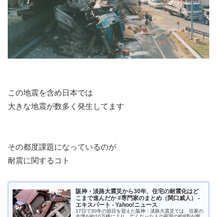
この地震を含め日本では
大きな地震が数多く発生してます
その都度課題になっているのが
耐震に関するコト
阪神・淡路大震災から30年、住宅の耐震化はど
こまで進んだか #専門家のまとめ（関口威人） -
エキスパート - Yahoo!ニュース
17日で30年の節目を迎えた阪神・淡路大震災では、住家の
全壊が約10万棟に上り、亡くなった人の死因の約8割が窒