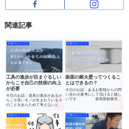
関連記事
社長のひとりごと
社長のひとりごと
工具の進歩が目まぐるしい
曲面の耐火壁ってつくるこ
からこそ自己の技術の向上
とはできるの？
が必要
今日のお話：あるお客様からの問
い合わせ参考にして頂けると嬉し
今日のお話：道具の進歩があるか
いです 群馬県館林市
らこそ良いモノが生まれているそ
で”軽量鉄骨下地工事(LGS)”と”石
のことをあらためて考えないとい
こうボード”や”ケイカル板”など
けませんね 群馬県館林
【天井や壁】の内装工事を施工し
市で”軽量鉄骨下地工事
社長のひとりごと
社長のひとりごと
ています(株)中島内装の中島と申
(LGS)”と”石こうボード”や”ケイカ
します普段見ることの...
ル板”など【天井や壁】の内装工
事を施工しています(株)中島...