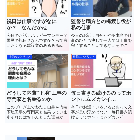
祝日は仕事ですがなに
監督と職方との橋渡し役が
か？ なんだかね
私の仕事
今日のお話：ハッピーマンデー？
今日のお話：自分がやる本当の仕
国民の祝日？なんですか？って言
事のひとつ決して一人では工事を
いたくなる建設業のあるある話を
完了することはできないそのこと
根本的に変えないとどうでしょう
について話します 群馬
かね 群馬県館林市
県館林市で”軽量鉄骨下地工事
社長のひとりごと
社長のひとりごと
で”軽量鉄骨下地工事(LGS)”と”石
(LGS)”と”石こうボード”や”ケイカ
こうボード”や”ケイカル板”など
ル板”など【天井や壁】の内装工
【天井や壁】の内装工事を...
事を施工しています(株...
どうして内装”下地”工事の
毎日書きる続けるのってホ
専門家と名乗るのか
ントにムズカシイ…
このブログ上でわたし自身を内装
今日のお話：いろいろとあって文
下地工事の専門家と名乗っていま
字が思い浮かばない…毎日書き続
すそれにはちゃんとした理由があ
けるってホントにムズカシイ
ります今回はそのことをお話して
な… 群馬県館林市
いきます群馬県館林市で”軽量鉄
で”軽量鉄骨下地工事(LGS)”と”石
骨下地工事(LGS)”と”石こうボー
こうボード”や”ケイカル板”など
ド”や”ケイカル板”など【天井や
【天井や壁】の内装工事を施工し