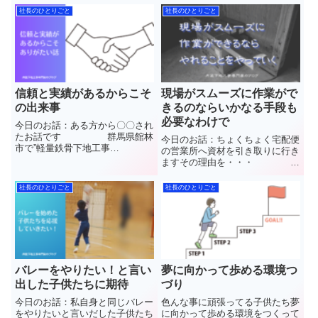
社長のひとりごと
社長のひとりごと
信頼と実績があるからこそ
現場がスムーズに作業がで
の出来事
きるのならいかなる手段も
必要なわけで
今日のお話：ある方から〇〇され
たお話です 群馬県館林
今日のお話：ちょくちょく宅配便
市で”軽量鉄骨下地工事
の営業所へ資材を引き取りに行き
(LGS)”と”石こうボード”や”ケイカ
ますその理由を・・・
ル板”など【天井や壁】の内装工
群馬県館林市で”軽量鉄骨下地工
事を施工しています(株)中島内装
事(LGS)”と”石こうボード”や”ケイ
社長のひとりごと
社長のひとりごと
の中島と申します普段見ることの
カル板”など【天井や壁】の内装
できない天井や壁のウラ側や...
工事を施工しています(株)中島内
装の中島と申します...
バレーをやりたい！と言い
夢に向かって歩める環境つ
出した子供たちに期待
づり
今日のお話：私自身と同じバレー
色んな事に頑張ってる子供たち夢
をやりたいと言いだした子供たち
に向かって歩める環境をつくって