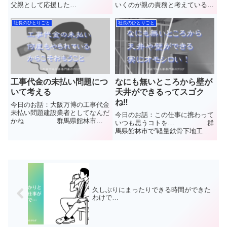
父親として応援した
いくのが親の責務と考えている私
い！ 群馬県館林市
あるイベントに参加して改めてそ
で”軽量鉄骨下地工事(LGS)”と”石
んなことを思ったお話です群馬県
社長のひとりごと
社長のひとりごと
こうボード”や”ケイカル板”など
館林市で”軽量鉄骨下地工事
【天井や壁】の内装工事を施工し
(LGS)”と”石こうボード”や”ケイカ
ています(株)中島内装の中島と申
ル板”など【天井や壁】の...
しま...
工事代金の未払い問題につ
なにも無いところから壁が
いて考える
天井ができるってスゴク
ね‼
今日のお話：大阪万博の工事代金
未払い問題建設業者としてなんだ
今日のお話：この仕事に携わって
かね 群馬県館林市
いつも思うコトを… 群
で”軽量鉄骨下地工事(LGS)”と”石
馬県館林市で”軽量鉄骨下地工事
こうボード”や”ケイカル板”など
(LGS)”と”石こうボード”や”ケイカ
【天井や壁】の内装工事を施工し
ル板”など【天井や壁】の内装工
ています(株)中島内装の中島と申
事を施工しています(株)中島内装
します普段見ることので...
の中島と申します普段見ることの
できない天井や壁の...
久しぶりにまったりできる時間ができた
わけで…