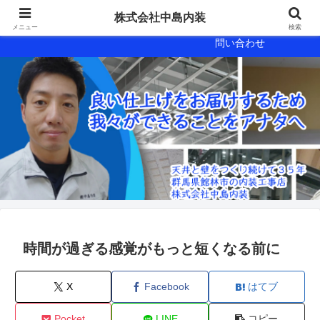
会社概要
会社案内
株式会社中島内装
メニュー
検索
問い合わせ
時間が過ぎる感覚がもっと短くなる前に
X
Facebook
はてブ
Pocket
LINE
コピー