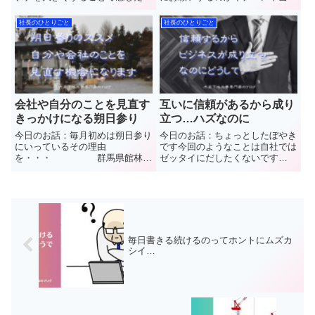
とを話していきます 群
ありがたいことです 群
馬県館林市で”軽量鉄骨下地工事
馬県館林市で”軽量鉄骨下地工事
社長のひとりごと
社長のひとりごと
(LGS)”と”石こうボード”や”ケイカ
(LGS)”と”石こうボード”や”ケイカ
ル板”など【天井や壁】の内装工
ル板”など【天井や壁】の内装工
事を施工しています(...
事を施工しています(...
会社や自分のことを見直す
互いに信頼があるから成り
きっかけになる朔日参り
立つ…ハズなのに
今日のお話：毎月初めは朔日参り
今日のお話：ちょっとしたぼやき
にいっているその理由
です今回のようなことは自社では
を・・・ 群馬県館林市
ゼッタイにだしたくないです
で”軽量鉄骨下地工事(LGS)”と”石
ね 群馬県館林市で”軽
こうボード”や”ケイカル板”など
量鉄骨下地工事(LGS)”と”石こう
【天井や壁】の内装工事を施工し
ボード”や”ケイカル板”など【天井
ています(株)中島内装の中島と申
や壁】の内装工事を施工していま
します普段見ることのできない...
す(株)中島内装の中島と...
毎日書きる続けるのってホントにムズカ
シイ…