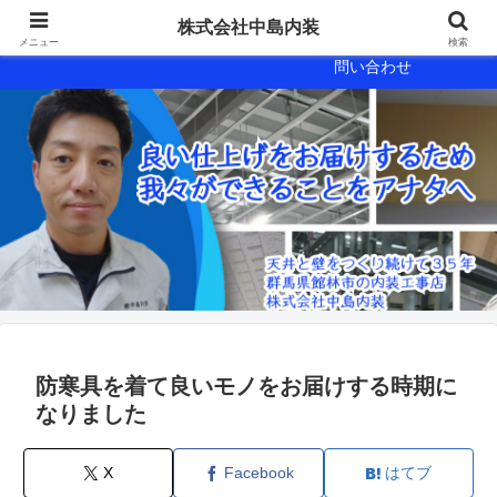
会社概要
会社案内
株式会社中島内装
メニュー
検索
問い合わせ
防寒具を着て良いモノをお届けする時期に
なりました
X
Facebook
はてブ