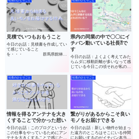
社長のひとりごと
社長のひとりごと
見積でいつもおもうこと
県内の同業の中で〇〇にイ
チバン動いている社長⁈で
今日のお話：見積書を作成してい
す
て感じていること
を・・・ 群馬県館林市
今日のお話：よくよく考えてみた
で”軽量鉄骨下地工事(LGS)”と”石
らムダに移動距離が多いなって感
こうボード”や”ケイカル板”など
じている今日この頃それが私のス
【天井や壁】の内装工事を施工し
タイルなのであまり気にしてない
ています(株)中島内装の中島と申
けどね 群馬県館林市
社長のひとりごと
社長のひとりごと
します普段見ることのできない天
で”軽量鉄骨下地工事(LGS)”と”石
井...
こうボード”や”ケイカル板”など
【天井や壁】の内装工事...
情報を得るアンテナを大き
繋がりがあるからこそ良い
くすることで分かった想い
モノをお届けできる
今日のお話：このブログというか
今日のお話：新しい物件が始まっ
この仕事をやっているためにアン
た遠方のところはそこにいる仲間
テナを大きくすることで感じたこ
にお願いするのがイチバン本当に