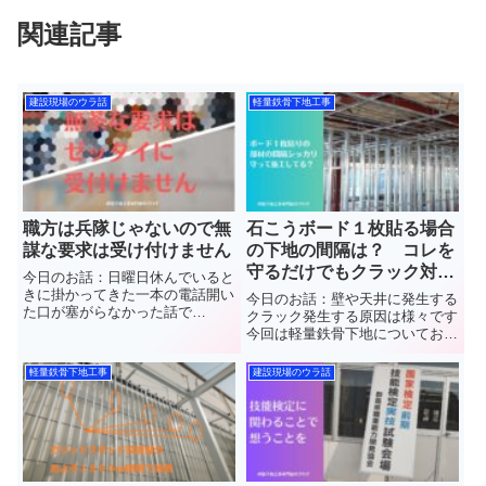
関連記事
建設現場のウラ話
軽量鉄骨下地工事
職方は兵隊じゃないので無
石こうボード１枚貼る場合
謀な要求は受け付けません
の下地の間隔は？ コレを
守るだけでもクラック対策
今日のお話：日曜日休んでいると
になります
きに掛かってきた一本の電話開い
今日のお話：壁や天井に発生する
た口が塞がらなかった話で
クラック発生する原因は様々です
す 群馬県館林市で”軽
今回は軽量鉄骨下地についてお話
量鉄骨下地工事(LGS)”と”石こう
していきます下地にも理由がある
ボード”や”ケイカル板”など【天井
って意外でしょ 群馬県
軽量鉄骨下地工事
建設現場のウラ話
や壁】の内装工事を施工していま
館林市で”軽量鉄骨下地工事
す(株)中島内装の中島と申...
(LGS)”と”石こうボード”や”ケイカ
ル板”など【天井や壁】の...