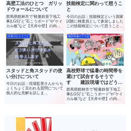
高壁工法のひとつ ガリッ
技能検定に関わって想うこ
ドウォールについて
と
群馬県館林市で”軽量鉄骨下地工
今日のお話：技能検定という国家
事(LGS)”と”石こうボード”や”ケイ
試験に検査員として参加しました
カル板”など【天井や壁】の内装
この技能検定について思うことを
工事を施工しています(株)中島内
お話します 群馬県館林
装の中島と申しますちょっと前に
市で”軽量鉄骨下地工事
社長のひとりごと
建設現場のウラ話
紹介した軽量鉄骨壁下地のひとつ
(LGS)”と”石こうボード”や”ケイカ
である”高壁工法”従来の軽量鉄骨
ル板”など【天井や壁】の内装工
下地とどう違うの...
事を施工しています(株)中島...
スタッドと角スタッドの使
高校野球で猛暑の時間帯を
い分けについて
避けて試合するそうで
す 建設現場ではどうな
今日のお話：現場監督さんからち
んでしょうね
ょくちょく言われる質問について
群馬県館林市で”軽量鉄骨下地工
個人的な見解を話しま
事(LGS)”と”石こうボード”や”ケイ
す 群馬県館林市で”軽
カル板”など【天井や壁】の内装
量鉄骨下地工事(LGS)”と”石こう
工事を施工しています(株)中島内
ボード”や”ケイカル板”など【天井
装の中島と申します普段見ること
や壁】の内装工事を施工していま
のできない天井や壁のウラ側や建
す(株)中島内装の中島と申しま...
設業界のことなど工事をしている
者の視点で情報を発...