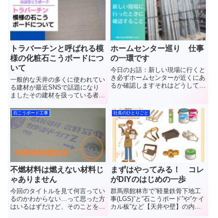
トラバーチンと呼ばれる模
ホームセンター巡り 仕事
様の化粧石こうボードにつ
の一環です
いて
今日のお話：新しい現場に行くと
き必ずホームセンターが近くにあ
一般的な天井の多くに使われてい
るか確認しますそれはどうしてな
る建材が最近SNSで話題になり
のかまったりと話していきま
ましたその建材を扱っている者と
す 群馬県館林市で”軽
してとても興味がある内容でした
量鉄骨下地工事(LGS)”と”石こう
その内容と建材についてお話して
石こうボード工事
社長のひとりごと
ボード”や”ケイカル板”など【天井
きます群馬県館林市で”軽量鉄骨
や壁】の内装工事を施工し...
下地工事(LGS)”と”石こうボー
ド”や”ケイカル板”など【...
不燃材料は燃えない材料じ
まずはやってみる！ コレ
ゃありません
がDIYのはじめの一歩
今回のタイトルを見て何言ってい
群馬県館林市で”軽量鉄骨下地工
るのかわからない…って思った方
事(LGS)”と”石こうボード”や”ケイ
はいるはずだけど、そのことをシ
カル板”など【天井や壁】の内装
ッカリと理解していないで建材を
工事を施工しています(株)中島内