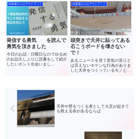
扱っているのがほとんどちょっと
装の中島と申します３週間ぶり？
内装屋からのアウトプット
内装屋からのアウトプット
でも理解して建材を使って欲しい
に日曜日に休みがとれました(笑)
わけです群馬県館林市で”軽量鉄
年明けからほぼ毎週仕事やら出張
骨下地工事(LGS)”と”石こ...
に行ってたのもあ...
発信する勇気 を読んで
頭突きで天井に貼ってある
勇気を頂きました
石こうボードを壊さない
で！
今日のお話：日曜日なのでゆるめ
のお話久しぶりに読書をして紹介
あるニュースを見て若気の至りと
したいホント出会いまし
は言えないキケンな行為がありま
た 群馬県館林市で”軽
した天井をつくっているモノとし
量鉄骨下地工事(LGS)”と”石こう
て身を以て注意喚起をするお話で
ボード”や”ケイカル板”など【天井
す群馬県館林市で”軽量鉄骨下地
や壁】の内装工事を施工していま
工事(LGS)”と”石こうボード”や”ケ
す(株)中島内装の中島と申し...
イカル板”など【天井や壁】の内
装工事を施工していま...
天井や壁をつくる者として火災が起きて
も救える命があるならば