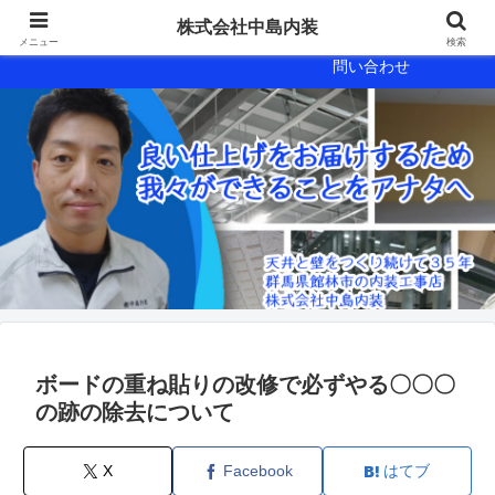
会社概要
会社案内
株式会社中島内装
メニュー
検索
問い合わせ
ボードの重ね貼りの改修で必ずやる〇〇〇
の跡の除去について
X
Facebook
はてブ