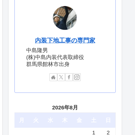
内装下地工事の専門家
中島隆男
(株)中島内装代表取締役
群馬県館林市出身
2026年8月
月
火
水
木
金
土
日
1
2